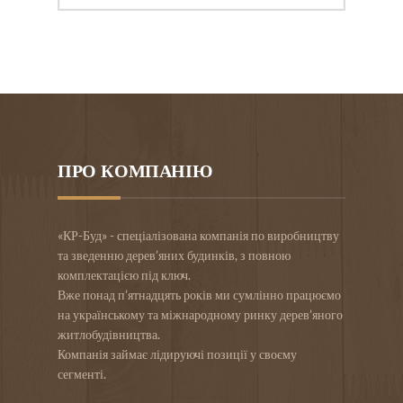
ПРО КОМПАНІЮ
«КР-Буд» - спеціалізована компанія по виробництву
та зведенню дерев’яних будинків, з повною
комплектацією під ключ.
Вже понад п’ятнадцять років ми сумлінно працюємо
на українському та міжнародному ринку дерев’яного
житлобудівництва.
Компанія займає лідируючі позиції у своєму
сегменті.