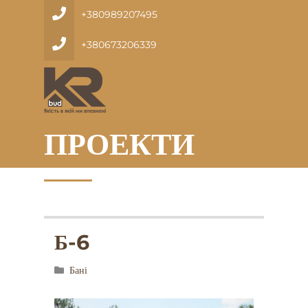
+380989207495
+380673206339
ПРОЕКТИ
Б-6
Бані