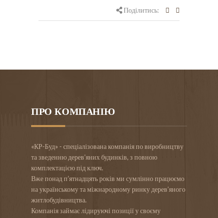
Поділитись:
ПРО КОМПАНІЮ
«КР-Буд» - спеціалізована компанія по виробництву
та зведенню дерев’яних будинків, з повною
комплектацією під ключ.
Вже понад п’ятнадцять років ми сумлінно працюємо
на українському та міжнародному ринку дерев’яного
житлобудівництва.
Компанія займає лідируючі позиції у своєму