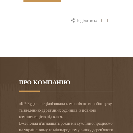
Поділитись:
ПРО КОМПАНІЮ
«КР-Буд» - спеціалізована компанія по виробництву
та зведенню дерев’яних будинків, з повною
комплектацією під ключ.
Вже понад п’ятнадцять років ми сумлінно працюємо
на українському та міжнародному ринку дерев’яного