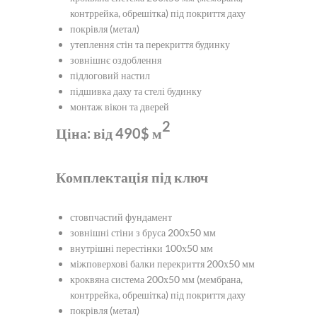
контррейка, обрешітка) під покриття даху
покрівля (метал)
утеплення стін та перекриття будинку
зовнішнє оздоблення
підлоговий настил
підшивка даху та стелі будинку
монтаж вікон та дверей
2
Ціна: від 490$
м
Комплектація під ключ
стовпчастий фундамент
зовнішні стіни з бруса 200х50 мм
внутрішні перестінки 100х50 мм
міжповерхові балки перекриття 200х50 мм
кроквяна система 200х50 мм (мембрана,
контррейка, обрешітка) під покриття даху
покрівля (метал)